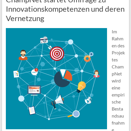
Innovationskompetenzen und deren
Vernetzung
Im
Rahm
en des
Projek
tes
Cham
pNet
wird
eine
empiri
sche
Besta
ndsau
fnahm
e