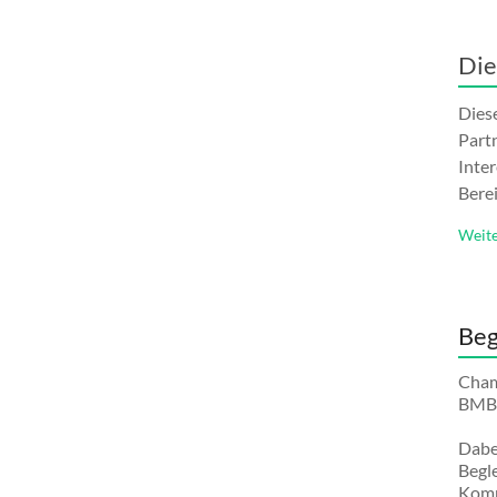
Die
Dies
Part
Inte
Bere
Weite
Beg
Cham
BMBF
Dabei
Begl
Komp