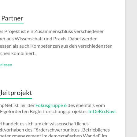
 Partner
es Projekt ist ein Zusammenschluss verschiedener
ner aus Wissenschaft und Praxis. Dabei werden
ressen als auch Kompetenzen aus den verschiedensten
ichen kombiniert.
rlesen
leitprojekt
pNet ist Teil der
Fokusgruppe 6
des ebenfalls vom
 geförderten Begleitforschungsprojektes
InDeKo.Navi
.
 handelt es sich um ein wissenschaftliches
eitvorhaben des Förderschwerpunktes „Betriebliches
etenzmanagement im demografischen Wandel“ im