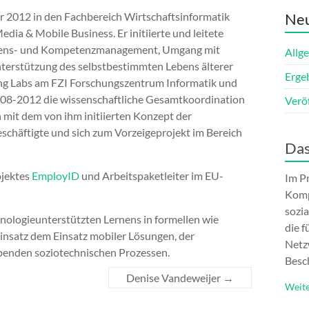
 2012 in den Fachbereich Wirtschaftsinformatik
Neu
edia & Mobile Business. Er initiierte und leitete
issens- und Kompetenzmanagement, Umgang mit
Allg
terstützung des selbstbestimmten Lebens älterer
Erge
ing Labs am FZI Forschungszentrum Informatik und
008-2012 die wissenschaftliche Gesamtkoordination
Verö
h mit dem von ihm initiierten Konzept der
eschäftigte und sich zum Vorzeigeprojekt im Bereich
Das
ojektes
EmployID
und Arbeitspaketleiter im EU-
Im P
Komp
sozi
hnologieunterstützten Lernens in formellen wie
die f
Einsatz dem Einsatz mobiler Lösungen, der
Netz
benden soziotechnischen Prozessen.
Besch
Denise Vandeweijer
→
Weite