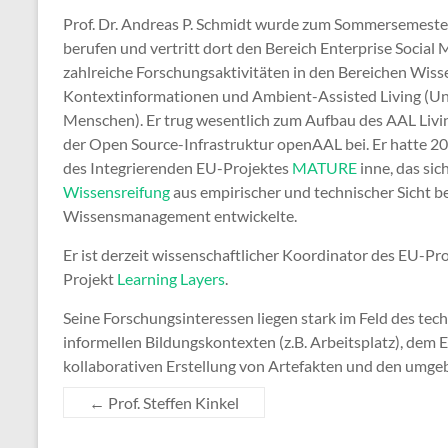
Prof. Dr. Andreas P. Schmidt wurde zum Sommersemester
berufen und vertritt dort den Bereich Enterprise Social M
zahlreiche Forschungsaktivitäten in den Bereichen W
Kontextinformationen und Ambient-Assisted Living (Un
Menschen). Er trug wesentlich zum Aufbau des AAL Liv
der Open Source-Infrastruktur openAAL bei. Er hatte 2
des Integrierenden EU-Projektes
MATURE
inne, das sic
Wissensreifung
aus empirischer und technischer Sicht b
Wissensmanagement entwickelte.
Er ist derzeit wissenschaftlicher Koordinator des EU-Pr
Projekt
Learning Layers
.
Seine Forschungsinteressen liegen stark im Feld des tec
informellen Bildungskontexten (z.B. Arbeitsplatz), dem 
kollaborativen Erstellung von Artefakten und den umge
←
Prof. Steffen Kinkel