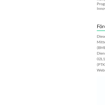
Prog
Innov
För
Dies
Mitt
(BMB
Dien
02L1
(PTK
Websi