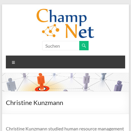
Zum
Inhalt
springen
ChampNet
Kompetenzvernetzung
Menü
für
Wertschöpfungschampions
durch
soziale
Medienumgebungen
Christine Kunzmann
Christine Kunzmann studied human resource management